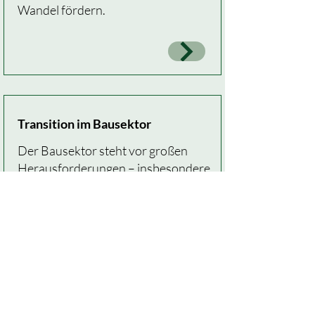
Wandel fördern.
Transition im Bausektor
Der Bausektor steht vor großen
Herausforderungen – insbesondere
durch die Nutzung CO₂-intensiver
Baumaterialien. Biobasierte
Baumaterialien und bioökonomische
Innovationen können hier wichtige
Impulse für eine nachhaltige
Transformation setzen.