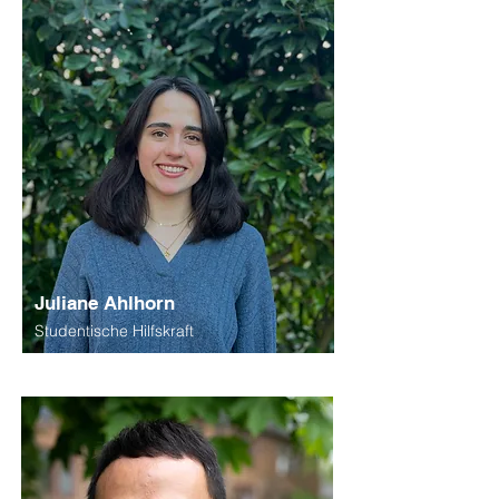
Juliane Ahlhorn
Studentische Hilfskraft