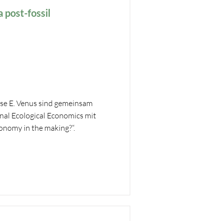
 post-fossil
ese E. Venus sind gemeinsam
rnal Ecological Economics mit
onomy in the making?“.