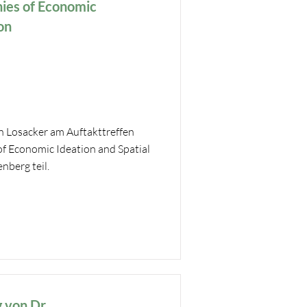
hies of Economic
on
n Losacker am Auftakttreffen
 Economic Ideation and Spatial
berg teil.
g von Dr.