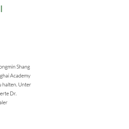
l
Yongmin Shang
anghai Academy
u halten. Unter
erte Dr.
aler